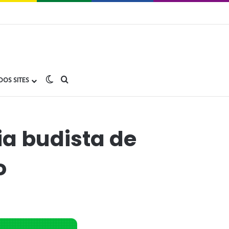
Switch skin
buscar no Gay1.com.br
DOS SITES
a budista de
o