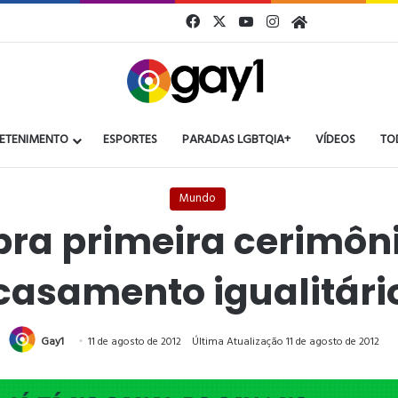
Facebook
X
YouTube
Instagram
Gay1
ETENIMENTO
ESPORTES
PARADAS LGBTQIA+
VÍDEOS
TO
Mundo
bra primeira cerimôni
casamento igualitári
Gay1
11 de agosto de 2012
Última Atualização 11 de agosto de 2012