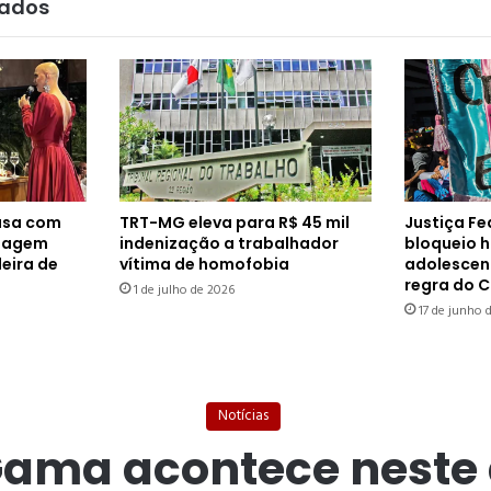
nados
asa com
TRT-MG eleva para R$ 45 mil
Justiça Fe
viagem
indenização a trabalhador
bloqueio 
leira de
vítima de homofobia
adolescent
regra do 
1 de julho de 2026
17 de junho 