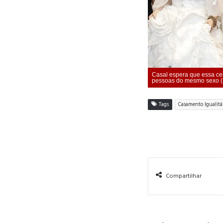
Casal espera que essa cer
pessoas do mesmo sexo (F
Tags
Casamento Igualitá
Compartilhar