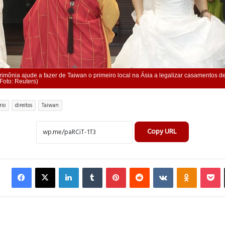
imônia ajude a fazer de Taiwan o primeiro local na Ásia a legalizar casamentos d
oto: Reuters)
rio
direitos
Taiwan
Copy URL
Facebook
X
Linkedin
Tumblr
Pinterest
Reddit
VK
OK
Pocket