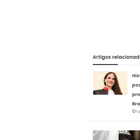
Artigos relaciona
His
pos
pro
Bra
1 