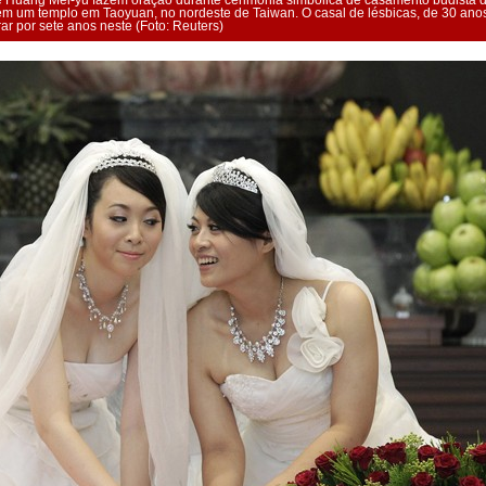
 e Huang Mei-yu fazem oração durante cerimônia simbólica de casamento budista 
 um templo em Taoyuan, no nordeste de Taiwan. O casal de lésbicas, de 30 ano
r por sete anos neste (Foto: Reuters)