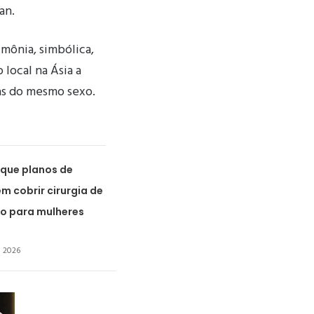
an.
imônia, simbólica,
 local na Ásia a
as do mesmo sexo.
 que planos de
m cobrir cirurgia de
o para mulheres
e 2026