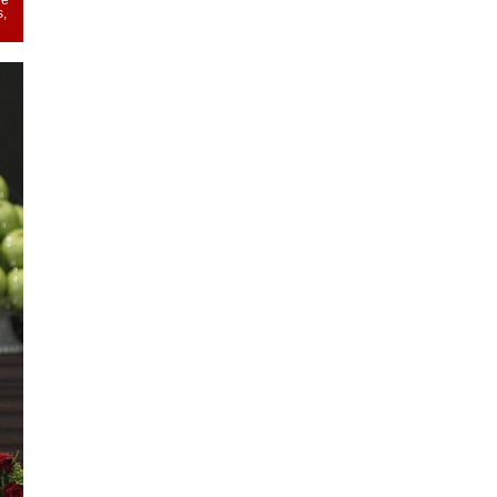
de
s,