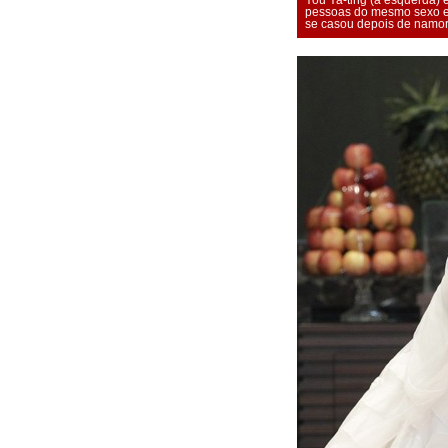
You Ya-ting (à esquerda)
pessoas do mesmo sexo em
se casou depois de namora