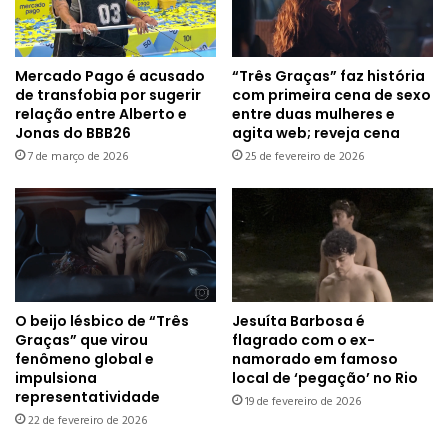
Mercado Pago é acusado
“Três Graças” faz história
de transfobia por sugerir
com primeira cena de sexo
relação entre Alberto e
entre duas mulheres e
Jonas do BBB26
agita web; reveja cena
7 de março de 2026
25 de fevereiro de 2026
O beijo lésbico de “Três
Jesuíta Barbosa é
Graças” que virou
flagrado com o ex-
fenômeno global e
namorado em famoso
impulsiona
local de ‘pegação’ no Rio
representatividade
19 de fevereiro de 2026
22 de fevereiro de 2026