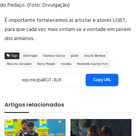
do Pedaço. (Foto: Divulgação)
É importante fortalecemos as artistas e atores LGBT,
para que cada vez mais sintam-se a vontade em saírem
dos armários.
Tags
Domingão
Glamour Garcia
globo
Jesuíta Barbosa
Malvino Salvador
Nany People
novelas
Reynaldo Gianecchini
Copy URL
Artigos relacionados