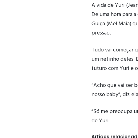
A vida de Yuri (Jea
De uma hora para a 
Guiga (Mel Maia) que
pressão.
Tudo vai começar qu
um netinho deles. E
futuro com Yuri e o
“Acho que vai ser 
nosso baby”, diz ela
“Só me preocupa uma
de Yuri.
Artigos relaciona