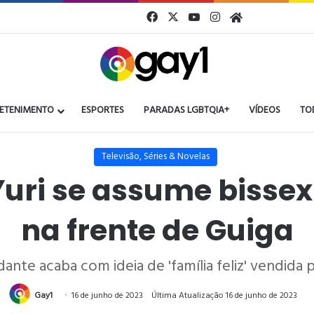
Facebook
X
YouTube
Instagram
Gay1
ETENIMENTO
ESPORTES
PARADAS LGBTQIA+
VÍDEOS
TO
Televisão, Séries & Novelas
 Yuri se assume bissex
na frente de Guiga
ante acaba com ideia de 'família feliz' vendida 
Gay1
16 de junho de 2023
Última Atualização 16 de junho de 2023