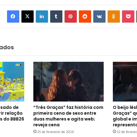
Facebook
X
Linkedin
Tumblr
Pinterest
Reddit
VK
OK
P
nados
usado de
“Três Graças” faz história com
O beijo lé
ir relação
primeira cena de sexo entre
Graças” q
as do BBB26
duas mulheres e agita web;
global e i
reveja cena
represent
25 de fevereiro de 2026
22 de fevere