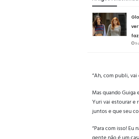
Glo
ver
faz
9 
“Ah, com publi, vai
Mas quando Guiga e
Yuri vai estourar e 
juntos e que seu co
“Para com isso! Eu 
gente não é um casa