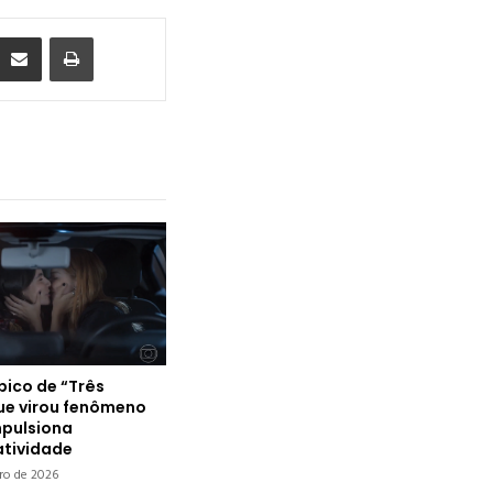
ocket
Compartilhar via e-mail
Imprimir
sbico de “Três
ue virou fenômeno
mpulsiona
atividade
iro de 2026