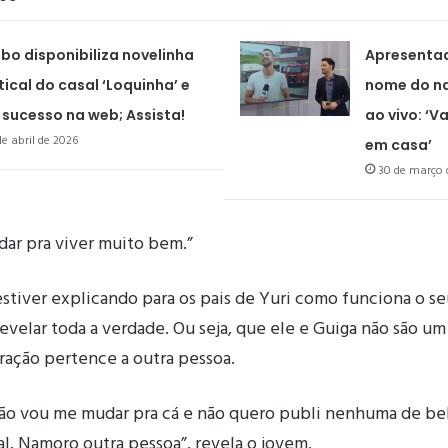
bo disponibiliza novelinha
Apresentad
tical do casal ‘Loquinha’ e
nome do n
 sucesso na web; Assista!
ao vivo: ‘Va
de abril de 2026
em casa’
30 de março 
 dar pra viver muito bem.”
stiver explicando para os pais de Yuri como funciona o s
revelar toda a verdade. Ou seja, que ele e Guiga não são um 
ração pertence a outra pessoa.
não vou me mudar pra cá e não quero publi nenhuma de beb
l. Namoro outra pessoa”, revela o jovem.