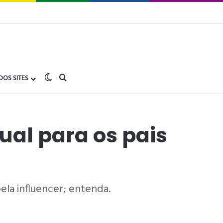
Switch skin
buscar no Gay1.com.br
DOS SITES
ual para os pais
pela influencer; entenda.