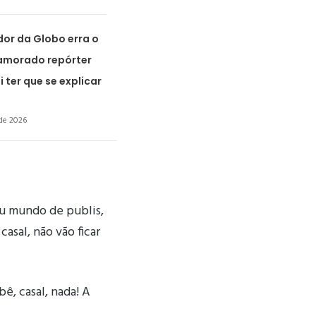
or da Globo erra o
amorado repórter
i ter que se explicar
de 2026
eu mundo de publis,
casal, não vão ficar
ê, casal, nada! A