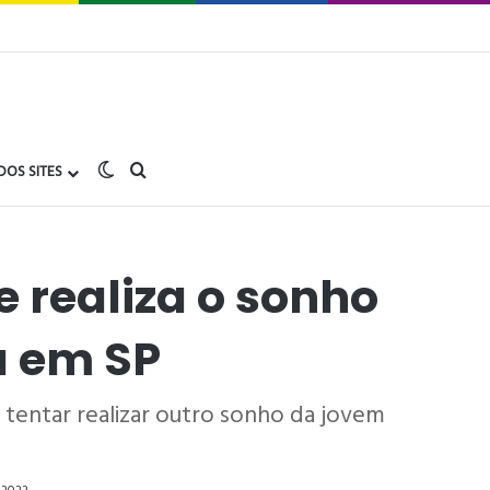
Switch skin
buscar no Gay1.com.br
DOS SITES
e realiza o sonho
a em SP
tentar realizar outro sonho da jovem