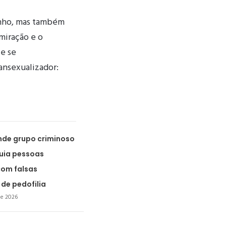
onho, mas também
miração e o
 e se
ansexualizador:
ende grupo criminoso
uia pessoas
om falsas
de pedofilia
de 2026