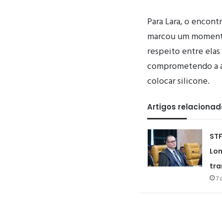
Para Lara, o encon
marcou um momento 
respeito entre ela
comprometendo a aj
colocar silicone.
Artigos relaciona
STF
Lon
tra
7 