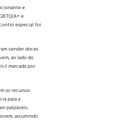
ocionante e
LGBTQIA+ e
ontro especial foi
iram vender doces
ovem, ao lado do
ícil marcada por
am os recursos
cia para a
am palpáveis.
 jovem, assumindo