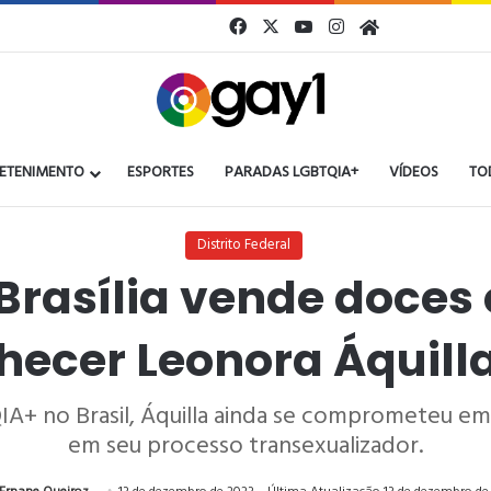
Facebook
X
YouTube
Instagram
Gay1
ETENIMENTO
ESPORTES
PARADAS LGBTQIA+
VÍDEOS
TO
Distrito Federal
rasília vende doces 
hecer Leonora Áquill
A+ no Brasil, Áquilla ainda se comprometeu em 
em seu processo transexualizador.