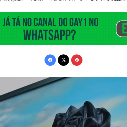
Ernane Queiroz
13 de dezembro de 2023
Última Atualização 13 de dezembro de
Facebook
X
Pinterest