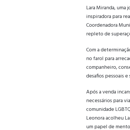
Lara Miranda, uma 
inspiradora para re
Coordenadora Munic
repleto de superaç
Com a determinação
no farol para arrec
companheiro, conseg
desafios pessoais e
Após a venda incans
necessários para vi
comunidade LGBTQIA
Leonora acolheu La
um papel de mentor