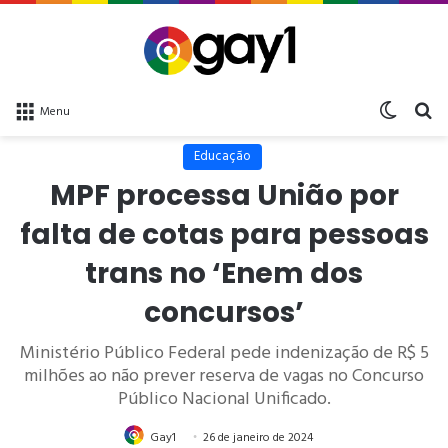
Switch 
bu
Menu
Educação
MPF processa União por
falta de cotas para pessoas
trans no ‘Enem dos
concursos’
Ministério Público Federal pede indenização de R$ 5
milhões ao não prever reserva de vagas no Concurso
Público Nacional Unificado.
Gay1
26 de janeiro de 2024