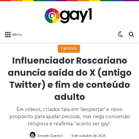
Switch 
bu
Menu
Famosos
Influenciador Roscariano
anuncia saída do X (antigo
Twitter) e fim de conteúdo
adulto
Em vídeos, criador fala em 'despertar' e novo
propósito para ajudar pessoas, mas nega conversão
religiosa e reafirma: 'aceito ser gay'.
Ernane Queiroz
8 de outubro de 2025