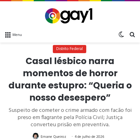
Switch 
bu
Menu
Distrito Federal
Casal lésbico narra
momentos de horror
durante estupro: “Queria o
nosso desespero”
Suspeito de cometer o crime armado com facão foi
preso em flagrante pela Polícia Civil; Justiça
converteu prisão em preventiva.
Ernane Queiroz
4 de julho de 2026