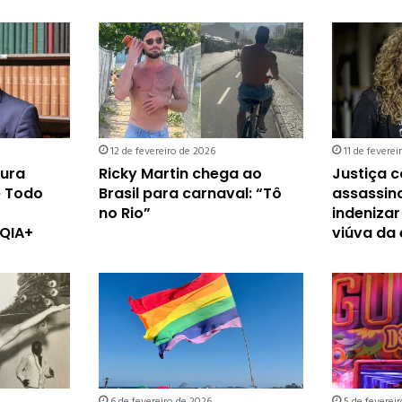
12 de fevereiro de 2026
11 de feverei
tura
Ricky Martin chega ao
Justiça 
e Todo
Brasil para carnaval: “Tô
assassino
no Rio”
indenizar
QIA+
viúva da
6 de fevereiro de 2026
5 de feverei