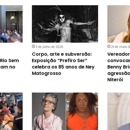
3 de julho de 2026
21 de maio 
Corpo, arte e subversão:
Vereadore
 Rio Sem
Exposição “Prefiro Ser”
convocam
tam no
celebra os 85 anos de Ney
Benny Bri
Matogrosso
agressão
Niterói