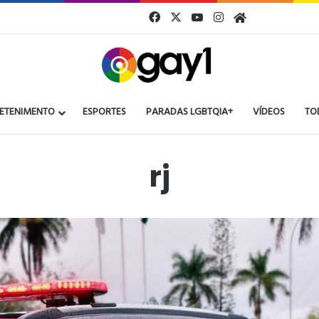
Facebook
X
YouTube
Instagram
Gay1
ETENIMENTO
ESPORTES
PARADAS LGBTQIA+
VÍDEOS
TO
rj