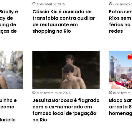
27 de abril de 2026
2 de março 
riolly é
Cássia Kis é acusada de
Fotos se
ay de
transfobia contra auxiliar
Ríos sem
ing de
de restaurante em
férias no
aças de
shopping no Rio
redes
19 de fevereiro de 2026
16 de fevere
uinho e
Jesuíta Barbosa é flagrado
Bloco Sa
 como
com o ex-namorado em
arrasta 8
famoso local de ‘pegação’
homenage
arielle
no Rio