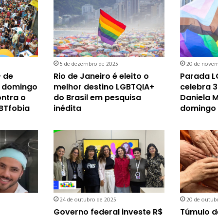
5 de dezembro de 2025
20 de novem
+ de
Rio de Janeiro é eleito o
Parada L
e domingo
melhor destino LGBTQIA+
celebra 
ontra o
do Brasil em pesquisa
Daniela 
GBTfobia
inédita
domingo
24 de outubro de 2025
20 de outub
Governo federal investe R$
Túmulo 