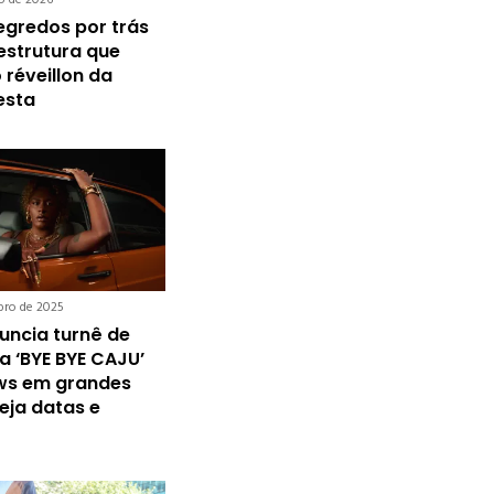
egredos por trás
strutura que
réveillon da
esta
bro de 2025
nuncia turnê de
 ‘BYE BYE CAJU’
ws em grandes
eja datas e