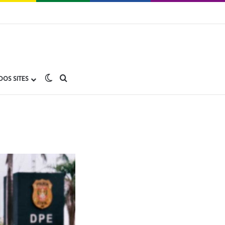
Switch skin
buscar no Gay1.com.br
DOS SITES