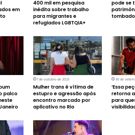
l
400 mil em pesquisa
pode se t
eados em
inédita sobre trabalho
patrimôn
lto
para migrantes e
tombado 
refugiados LGBTQIA+
1 de outubro de 2025
30 de setem
lbum
Mulher trans é vítima de
‘Essa peç
o palco
estupro e agressão após
retorna 
neste
encontro marcado por
para que
Janeiro
aplicativo no Rio
visibilid