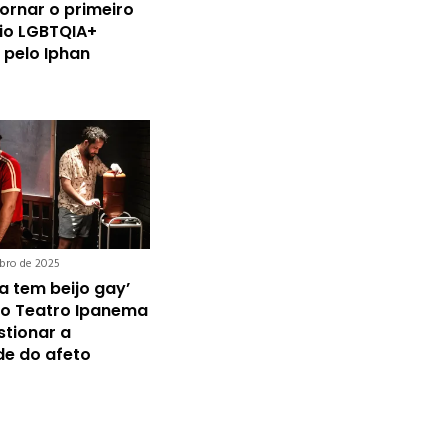
ornar o primeiro
io LGBTQIA+
pelo Iphan
bro de 2025
a tem beijo gay’
ao Teatro Ipanema
stionar a
ade do afeto