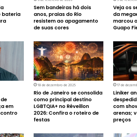
da
Sem bandeiras há dois
Veja os s
 bateria
anos, praias do Rio
da megae
ura
resistem ao apagamento
marcou o 
de suas cores
Guapo Fi
18 de dezembro de 2025
17 de dezem
Rio de Janeiro se consolida
Liniker a
 de
como principal destino
despedida
ça em
LGBTQIA+ no Réveillon
com sho
ncontro
2026: Confira o roteiro de
arenas; v
festas
preços