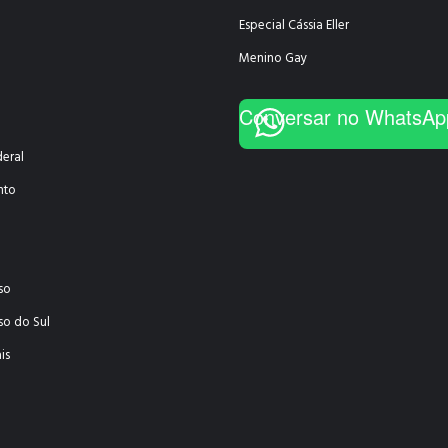
Especial Cássia Eller
Menino Gay
Conversar no WhatsAp
deral
nto
so
so do Sul
is