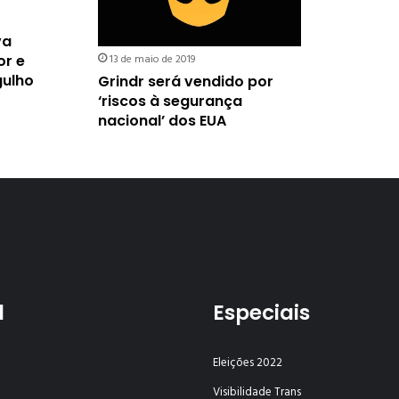
va
or e
13 de maio de 2019
gulho
Grindr será vendido por
‘riscos à segurança
nacional’ dos EUA
l
Especiais
Eleições 2022
Visibilidade Trans