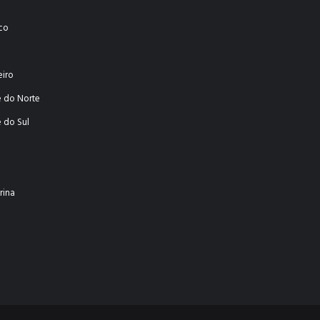
co
eiro
e do Norte
 do Sul
rina