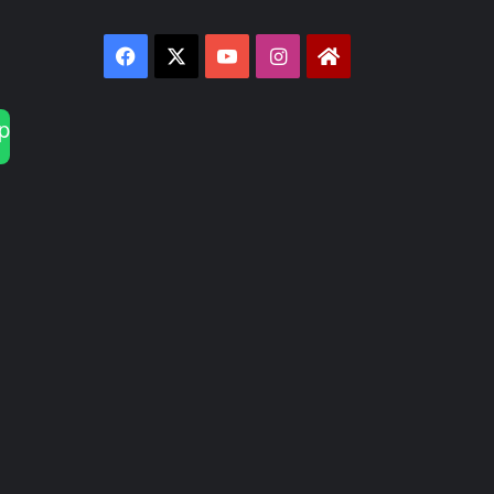
Facebook
X
YouTube
Instagram
Gay1
p