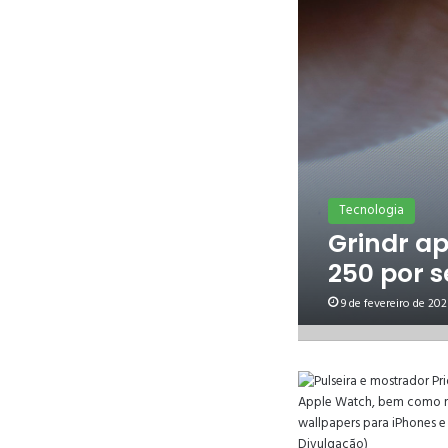
Tecnologia
Grindr a
250 por 
9 de fevereiro de 202