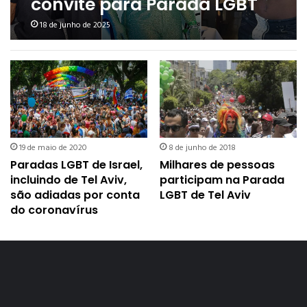
convite para Parada LGBT
de Tel Aviv conseguem sair
18 de junho de 2025
de Israel
19 de maio de 2020
8 de junho de 2018
Paradas LGBT de Israel,
Milhares de pessoas
incluindo de Tel Aviv,
participam na Parada
são adiadas por conta
LGBT de Tel Aviv
do coronavírus