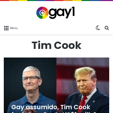
Switch 
bu
Menu
Tim Cook
Gay assumido, Tim Cook