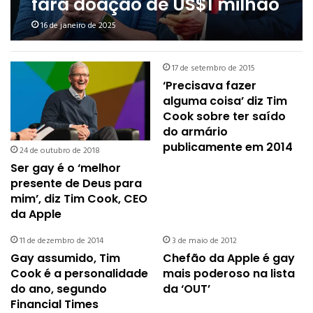
fará doação de US$1 milhão
para a posse de Trump
16 de janeiro de 2025
17 de setembro de 2015
‘Precisava fazer
alguma coisa’ diz Tim
Cook sobre ter saído
do armário
publicamente em 2014
24 de outubro de 2018
Ser gay é o ‘melhor
presente de Deus para
mim’, diz Tim Cook, CEO
da Apple
11 de dezembro de 2014
3 de maio de 2012
Gay assumido, Tim
Chefão da Apple é gay
Cook é a personalidade
mais poderoso na lista
do ano, segundo
da ‘OUT’
Financial Times