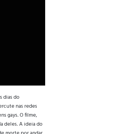
s dias do
ercute nas redes
s gays. O filme,
a deles. A ideia do
de morte por andar