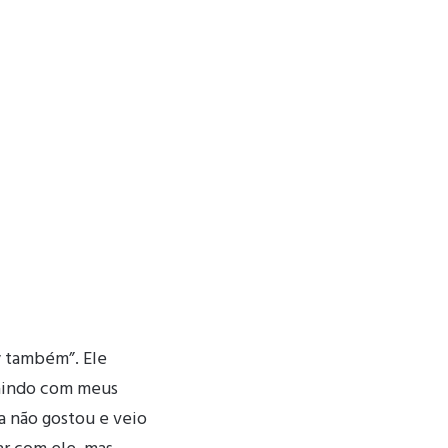
y também”. Ele
saindo com meus
ra não gostou e veio