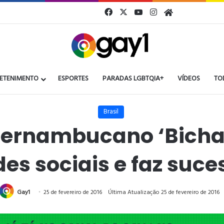
Facebook
X
YouTube
Instagram
Gay1
ETENIMENTO
ESPORTES
PARADAS LGBTQIA+
VÍDEOS
TO
Brasil
ernambucano ‘Bichas
des sociais e faz suce
Gay1
25 de fevereiro de 2016
Última Atualização 25 de fevereiro de 2016