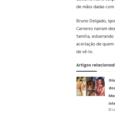
de mãos dadas com
Bruno Delgado, Igor
Carneiro narram de
família, esbarrando
aceitação de quem 
de sê-lo.
Artigos relaciona
Glo
doc
Mag
int
30