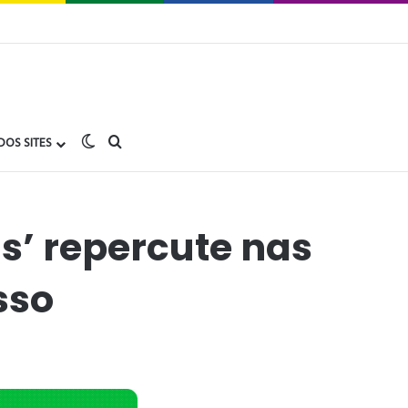
Switch skin
buscar no Gay1.com.br
DOS SITES
’ repercute nas
sso