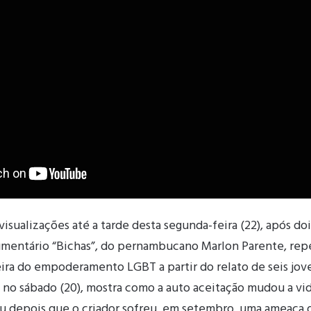
isualizações até a tarde desta segunda-feira (22), após doi
mentário “Bichas”, do pernambucano Marlon Parente, rep
ira do empoderamento LGBT a partir do relato de seis joven
 no sábado (20), mostra como a auto aceitação mudou a vid
u depois que o criador sofreu, em setembro, uma ameaça 