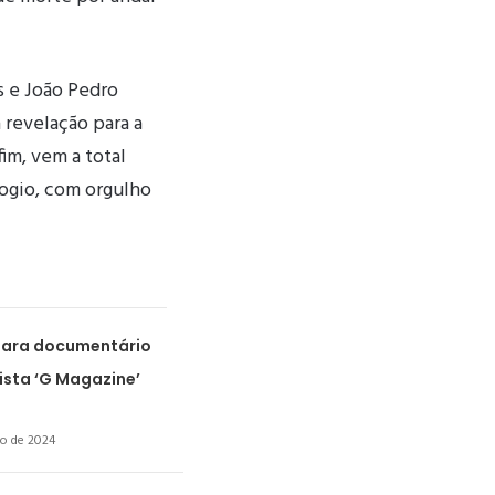
s e João Pedro
revelação para a
im, vem a total
ogio, com orgulho
para documentário
ista ‘G Magazine’
ro de 2024