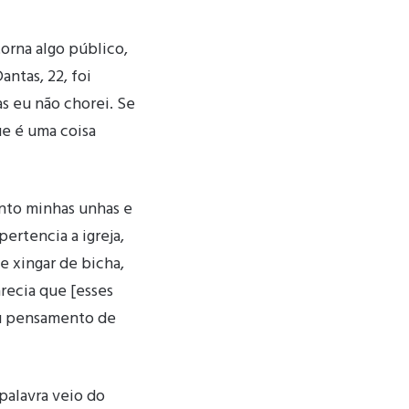
orna algo público,
ntas, 22, foi
as eu não chorei. Se
e é uma coisa
into minhas unhas e
pertencia a igreja,
e xingar de bicha,
arecia que [esses
eu pensamento de
palavra veio do