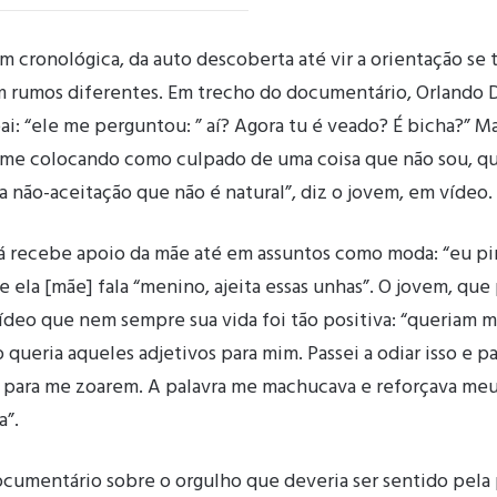
cronológica, da auto descoberta até vir a orientação se t
am rumos diferentes. Em trecho do documentário, Orlando Da
i: “ele me perguntou: ” aí? Agora tu é veado? É bicha?” M
a me colocando como culpado de uma coisa que não sou, qu
da não-aceitação que não é natural”, diz o jovem, em vídeo.
9, já recebe apoio da mãe até em assuntos como moda: “eu p
e ela [mãe] fala “menino, ajeita essas unhas”. O jovem, que 
deo que nem sempre sua vida foi tão positiva: “queriam m
 queria aqueles adjetivos para mim. Passei a odiar isso e p
m para me zoarem. A palavra me machucava e reforçava m
a”.
documentário sobre o orgulho que deveria ser sentido pela 