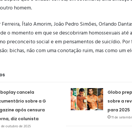
 outro homem.
 Ferreira, Ítalo Amorim, João Pedro Simões, Orlando Danta
sde o momento em que se descobriram homossexuais até a 
 no preconceito social e em pensamentos de suicídio. Por f
são: bichas, não com uma conotação ruim, mas como um el
dos
boplay cancela
Globo pre
umentário sobre a G
sobre a rev
azine após censura
para 2025
11 de setemb
erna, diz colunista
 de outubro de 2025