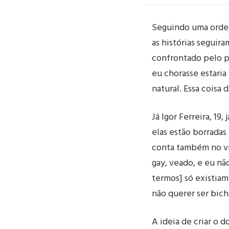
Seguindo uma ordem 
as histórias seguir
confrontado pelo pa
eu chorasse estari
natural. Essa coisa 
Já Igor Ferreira, 1
elas estão borradas 
conta também no ví
gay, veado, e eu não
termos] só existia
não querer ser bich
A ideia de criar o 