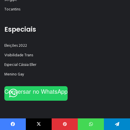
Tocantins
Especiais
Eleições 2022
Visibilidade Trans
Especial Cássia Eller
Menino Gay
Conversar no WhatsApp
Facebook
X
Pinterest
WhatsApp
Telegram