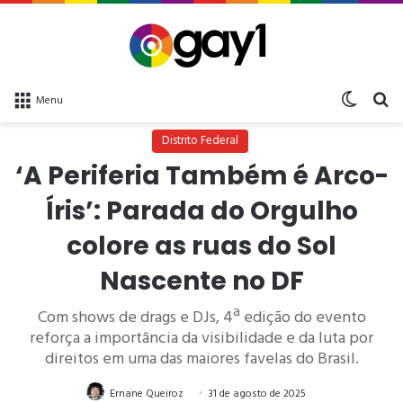
Switch 
bu
Menu
Distrito Federal
‘A Periferia Também é Arco-
Íris’: Parada do Orgulho
colore as ruas do Sol
Nascente no DF
Com shows de drags e DJs, 4ª edição do evento
reforça a importância da visibilidade e da luta por
direitos em uma das maiores favelas do Brasil.
Ernane Queiroz
31 de agosto de 2025