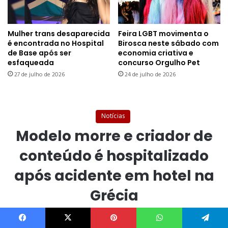
Mulher trans desaparecida
Feira LGBT movimenta o
é encontrada no Hospital
Birosca neste sábado com
de Base após ser
economia criativa e
esfaqueada
concurso Orgulho Pet
27 de julho de 2026
24 de julho de 2026
Facebook
X
Pinterest
WhatsApp
Telegram