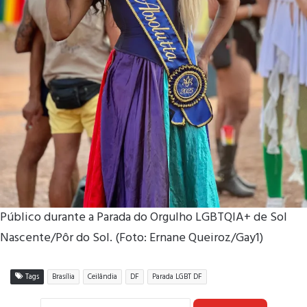
Público durante a Parada do Orgulho LGBTQIA+ de Sol
Nascente/Pôr do Sol. (Foto: Ernane Queiroz/Gay1)
Tags
Brasília
Ceilândia
DF
Parada LGBT DF