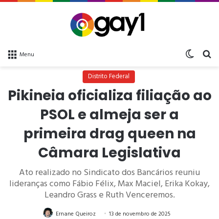
Switch 
bu
Menu
Distrito Federal
Pikineia oficializa filiação ao
PSOL e almeja ser a
primeira drag queen na
Câmara Legislativa
Ato realizado no Sindicato dos Bancários reuniu
lideranças como Fábio Félix, Max Maciel, Erika Kokay,
Leandro Grass e Ruth Venceremos.
Ernane Queiroz
13 de novembro de 2025