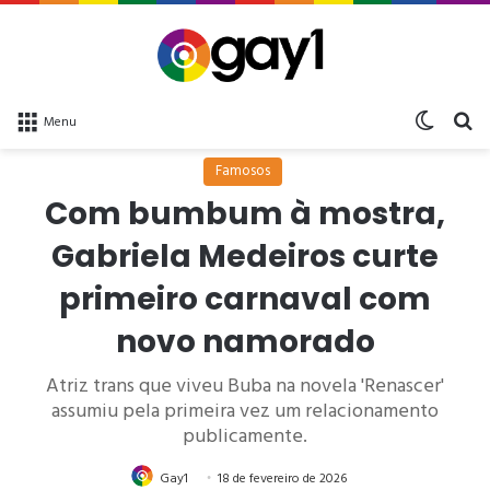
Switch 
bu
Menu
Famosos
Com bumbum à mostra,
Gabriela Medeiros curte
primeiro carnaval com
novo namorado
Atriz trans que viveu Buba na novela 'Renascer'
assumiu pela primeira vez um relacionamento
publicamente.
Gay1
18 de fevereiro de 2026