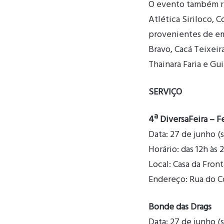
O evento também re
Atlética Siriloco, 
provenientes de em
Bravo, Cacá Teixeir
Thainara Faria e Gu
SERVIÇO
4ª DiversaFeira – F
Data: 27 de junho (
Horário: das 12h às 
Local: Casa da Fron
Endereço: Rua do C
Bonde das Drags
Data: 27 de junho (