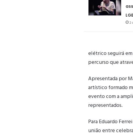
ass
LG
2 
elétrico seguirá em
percurso que atrave
Apresentada por
Ma
artístico formado m
evento com a ampli
representados.
Para Eduardo Ferre
união entre celebr