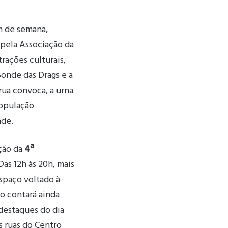
m de semana,
 pela Associação da
ações culturais,
onde das Drags e a
rua convoca, a urna
população
ade.
ção da
4ª
Das 12h às 20h, mais
paço voltado à
to contará ainda
destaques do dia
s ruas do Centro