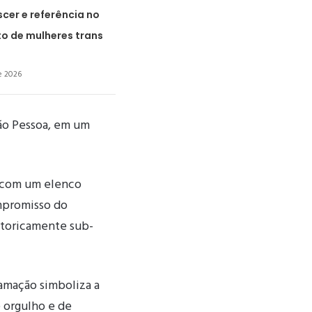
cer e referência no
o de mulheres trans
e 2026
oão Pessoa, em um
á com um elenco
ompromisso do
storicamente sub-
amação simboliza a
 orgulho e de