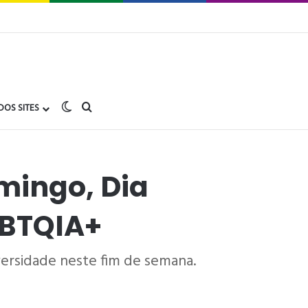
Switch skin
buscar no Gay1.com.br
DOS SITES
mingo, Dia
GBTQIA+
versidade neste fim de semana.