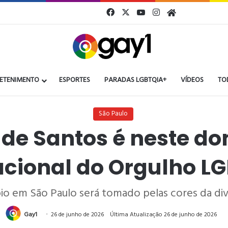
Facebook
X
YouTube
Instagram
Gay1
ETENIMENTO
ESPORTES
PARADAS LGBTQIA+
VÍDEOS
TO
São Paulo
 de Santos é neste do
acional do Orgulho L
io em São Paulo será tomado pelas cores da di
Gay1
26 de junho de 2026
Última Atualização 26 de junho de 2026