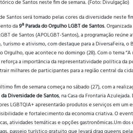
órico de Santos neste fim de semana. (Foto: Divulgação)
de Santos será tomado pelas cores da diversidade neste fi
mento da
9ª Parada do Orgulho LGBT de Santos
. Organizada
LGBT de Santos (APOLGBT-Santos), a programação reúne atr
turismo e ativismo, com destaque para a DiversaFeira, o B
do Orgulho, que acontece no domingo (28). Com o tema “A 
 reforça a importância da representatividade política da 
air milhares de participantes para a região central da cid
ltimo fim de semana começa no sábado (27), com a realiza
a da Diversidade de Santos
, na Casa da Frontaria Azulejada. 
res LGBTQIA+ apresentarão produtos e serviços em um es
isibilidade e fortalecimento da economia criativa. O even
icas, atividades temáticas e opções gastronômicas.Um dos 
ags, passeio turístico gratuito que levará drag queens pela