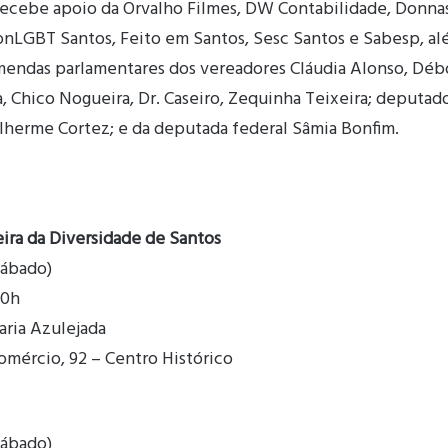
cebe apoio da Orvalho Filmes, DW Contabilidade, Donnas 
ConLGBT Santos, Feito em Santos, Sesc Santos e Sabesp, al
endas parlamentares dos vereadores Cláudia Alonso, Débo
a, Chico Nogueira, Dr. Caseiro, Zequinha Teixeira; deputad
ilherme Cortez; e da deputada federal Sâmia Bonfim.
eira da Diversidade de Santos
sábado)
20h
taria Azulejada
omércio, 92 – Centro Histórico
sábado)