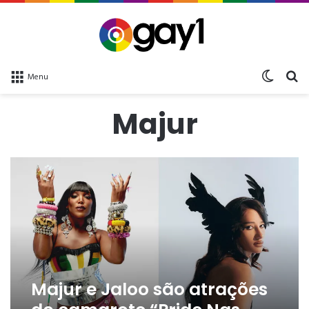
Switch 
bu
Menu
Majur
Majur e Jaloo são atrações