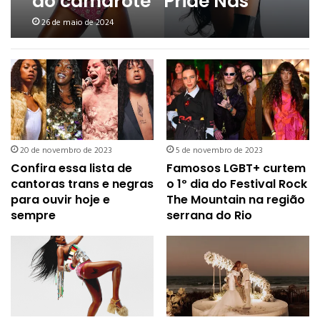
do camarote “Pride Nas
Alturas” para a Parada
26 de maio de 2024
LGBT+ de SP
20 de novembro de 2023
5 de novembro de 2023
Confira essa lista de
Famosos LGBT+ curtem
cantoras trans e negras
o 1º dia do Festival Rock
para ouvir hoje e
The Mountain na região
sempre
serrana do Rio