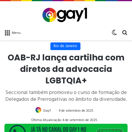
Switch 
bu
Menu
Rio de Janeiro
OAB-RJ lança cartilha com
diretos da advocacia
LGBTQIA+
Seccional também promoveu o curso de formação de
Delegados de Prerrogativas no âmbito da diversidade.
Gay1
4 de setembro de 2025
Última Atualização 4 de setembro de 2025