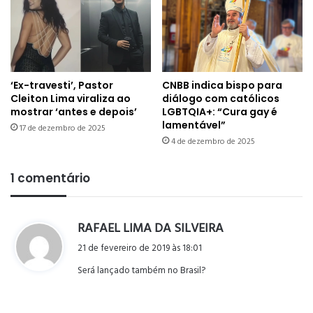
‘Ex-travesti’, Pastor
CNBB indica bispo para
Cleiton Lima viraliza ao
diálogo com católicos
mostrar ‘antes e depois’
LGBTQIA+: “Cura gay é
lamentável”
17 de dezembro de 2025
4 de dezembro de 2025
1 comentário
RAFAEL LIMA DA SILVEIRA
d
i
21 de fevereiro de 2019 às 18:01
s
Será lançado também no Brasil?
s
e
: